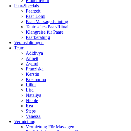
Frauenfeiern
Paar-Specials
Paarzeit
Paar-Lomi
Paar-Massage-Painting
Tantrisches Paar-Ritual
Klangreise für Paare
Paarberatung
Veranstaltungen
Team
Adidivya
Annett
Ayumi
Franziska
Kerstin
Kosmarina
Lilith
Lisa
Nataliya
Nicole
Rea
Steps
Vanessa
Vermietung
Vermietung Für Massagen